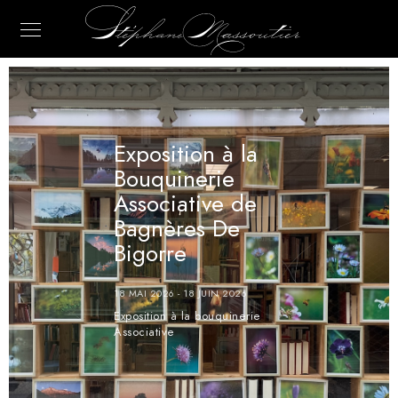
Exposition à la
Bouquinerie
Associative de
Bagnères De
Bigorre
18 MAI 2026
-
18 JUIN 2026
Exposition à la bouquinerie
Associative